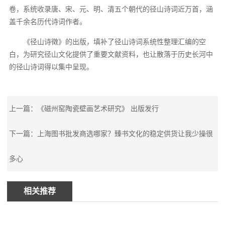
卷，系统收录唐、宋、元、明、清五个朝代的径山诗词近万首，涵
盖千余名历代诗词作者。
《径山诗徵》的出版，填补了径山诗词系统性整理汇编的空
白，为研究径山文化提供了重要文献资料，也让散落于历史长河中
的径山诗词得以集中呈现。
上一篇：《磁州窑陶瓷壁画艺术研究》 出版发行
下一篇：上海图书批发商选哪家？臻书文化的稳定供货让我少操很
多心
相关推荐