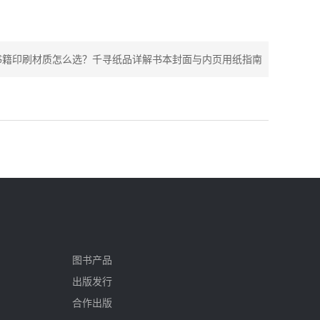
书籍印刷材质怎么选？千寻纸品详解书本封面与内页用纸指南
图书产品
出版发行
合作出版