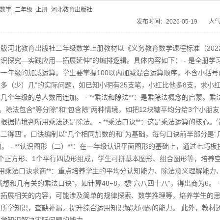
版数学_二年级_上册_河北教育出版社
发布时间：2026-05-19
人气
版河北教育出版社二年级数学上册教材以《义务教育数学课程标准（2022
识探究—实践应用—拓展延伸”的编排逻辑。具体内容如下： - 是全册学习
一年级的加减运算。学生要掌握100以内加减混合运算顺序，不含小括号
多（少）几”的实际问题，如已知小明有25支笔，小红比他多8支，求小
几个年级的总人数用连加。 - **乘法和除法**：是乘除法概念的启蒙。乘
示。除法包含“等分除”和“包含除”两种情境，如把12块糖平均分给3个小
根据情境判断用乘法还是除法。 - **乘法口诀**：这是乘法运算的核心。
二得四”。口诀编制以“几个相同加数的和”为基础，每句口诀前半部分是“几
加。 - **认识图形（二）**：在一年级认识平面图形的基础上，通过七巧
个正方形、1个平行四边形组成，学生可拼基本图形、组合图形等，培养空
 **用乘法口诀求商**：重点培养学生的平均分认知能力、除法意义理解
就想和几有关的乘法口诀”，如计算48÷8，想“六八四十八”，得出商为6。 
拓展相关的内容，可能涉及简单的规律探索、数学推理等，培养学生的思维能
固所学知识，查缺补漏，提升综合运用知识解决问题的能力。 此外，教材