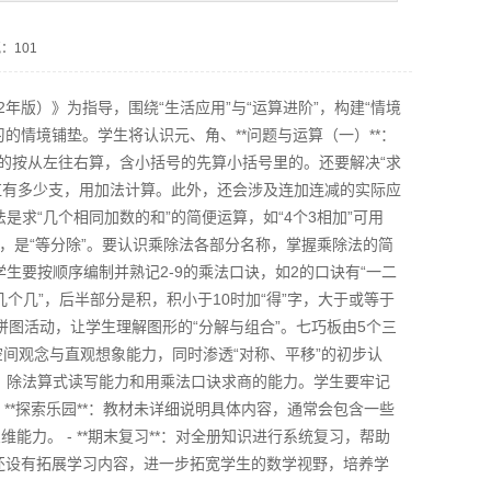
：101
年版）》为指导，围绕“生活应用”与“运算进阶”，构建“情境
的情境铺垫。学生将认识元、角、**问题与运算（一）**：
的按从左往右算，含小括号的先算小括号里的。还要解决“求
红有多少支，用加法计算。此外，还会涉及连加连减的实际应
法是求“几个相同加数的和”的简便运算，如“4个3相加”可用
朋友，是“等分除”。要认识乘除法各部分名称，掌握乘除法的简
学生要按顺序编制并熟记2-9的乘法口诀，如2的口诀有“一二
个几”，后半部分是积，积小于10时加“得”字，大于或等于
板拼图活动，让学生理解图形的“分解与组合”。七巧板由5个三
间观念与直观想象能力，同时渗透“对称、平移”的初步认
能力、除法算式读写能力和用乘法口诀求商的能力。学生要牢记
- **探索乐园**：教材未详细说明具体内容，通常会包含一些
力。 - **期末复习**：对全册知识进行系统复习，帮助
还设有拓展学习内容，进一步拓宽学生的数学视野，培养学