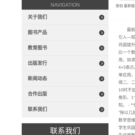
NAVIGATION
原创 最新
关于我们
最新
图书产品
引入—知
巩固提升
教育图书
比一个数
用，如求
出版发行
4×3表
单应用，
新闻动态
得二、二
10时不
合作出版
角形、1
知。 -
联系我们
“除以几
数学思维
学生巩
联系我们