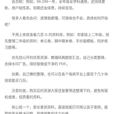
会员制：例如，99-299一年，全年级全学科通用，还持续更
新，用户粘性高，到期还会续费，持续变现。
很多人看完会问：道理我都懂，可我啥也不会，具体如何开始
呢？
不用上来就准备几百 G 的资料库，例如：你家娃上二年级，就
先整理二年级的资料：单元卷、期中期末卷、手抄报模板、同步练
习题等。
优先找公开的优质资源、教辅经典题型汇总，自己分类整理，
去掉水印广告，排好版做成干净的 PDF。
如果，自己懒的整理，也可以在各个电商平台上面花个几十块
钱就能买几份。
注意的是，购买后的资源大家还是要筛选整理下的，避免有版
权或者，低质量的资料。
核心就一个，家长拿到资料，直接就能打印用让孩子使用，能
帮助家长解决问题，就值销售的这个价格。