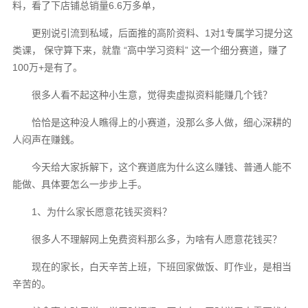
料，看了下店铺总销量6.6万多单，
更别说引流到私域，后面推的高阶资料、1对1专属学习提分这
类课， 保守算下来，就靠 “高中学习资料” 这一个细分赛道，赚了
100万+是有了。
很多人看不起这种小生意，觉得卖虚拟资料能赚几个钱？
恰恰是这种没人瞧得上的小赛道，没那么多人做，细心深耕的
人闷声在赚銭。
今天给大家拆解下，这个赛道底为什么这么赚钱、普通人能不
能做、具体要怎么一步步上手。
1、为什么家长愿意花钱买资料？
很多人不理解网上免费资料那么多，为啥有人愿意花钱买？
现在的家长，白天辛苦上班，下班回家做饭、盯作业，是相当
辛苦的。