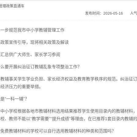
管理政策直通车
发布时间：2026-05-16
人气
进一步规范我市中小学教辅管理工作
强政策宣传引导，现将相关政策及解读
理汇总供广大师生、家长学习参阅
什么要开展纠治征订教辅乱象专项整治工作？
：教辅事关学生学业负担、家长经济权益及教育教学秩序的规范。纠治征订
长经济压力的重要举措。
是“一科一辅”？
：中小学校根据各地市教辅材料选用结果推荐学生使用目录内的教辅材料
校、教师不能以“教学需要”“提升成绩”等理由，在已推荐1套目录内教
供免费教辅材料的学校可以自行选用教辅材料的种类和范围吗？