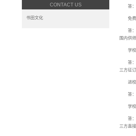
CONTACT US
答
书田文化
免
答
围内供师
学
答
三方征
进
答
学
答
三方直