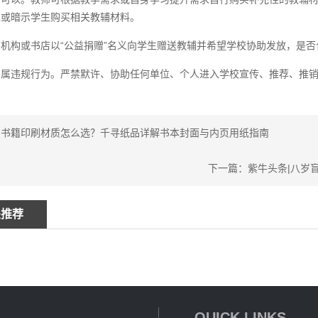
求或暗示学生购买相关教辅材料。
机构或书店以“公益捐赠”名义向学生赠送教辅并希望学校协助发放，是否
：属违规行为。严禁默许、协助任何单位、个人进入学校宣传、推荐、推
：书籍印刷材质怎么选？千寻纸品详解书本封面与内页用纸指南
下一篇：紫牛头条|八岁
关推荐
QUICK LINKS