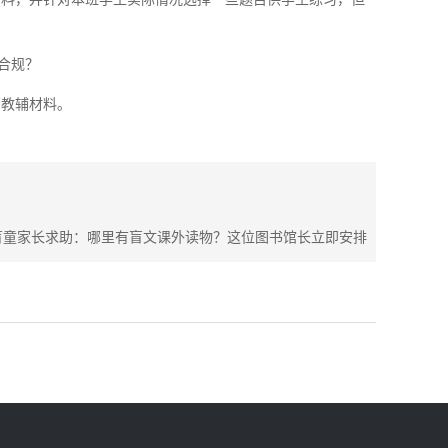
合规？
销教辅材料。
盲童家长求助：哪里有盲文课外读物？这位图书馆长立即安排