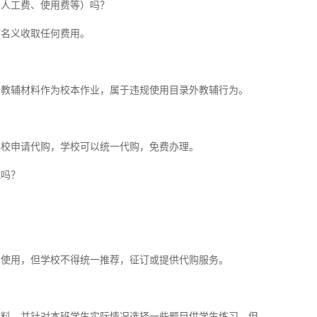
、人工费、使用费等）吗？
何名义收取任何费用。
外教辅材料作为校本作业，属于违规使用目录外教辅行为。
学校申请代购，学校可以统一代购，免费办理。
规吗？
内使用，但学校不得统一推荐，征订或提供代购服务。
材料，并针对本班学生实际情况选择一些题目供学生练习，但