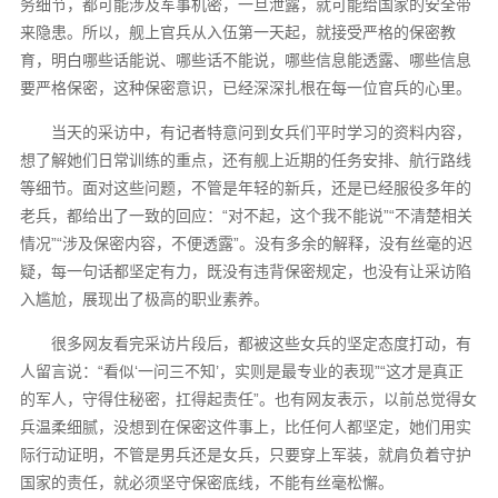
务细节，都可能涉及军事机密，一旦泄露，就可能给国家的安全带
来隐患。所以，舰上官兵从入伍第一天起，就接受严格的保密教
育，明白哪些话能说、哪些话不能说，哪些信息能透露、哪些信息
要严格保密，这种保密意识，已经深深扎根在每一位官兵的心里。
当天的采访中，有记者特意问到女兵们平时学习的资料内容，
想了解她们日常训练的重点，还有舰上近期的任务安排、航行路线
等细节。面对这些问题，不管是年轻的新兵，还是已经服役多年的
老兵，都给出了一致的回应：“对不起，这个我不能说”“不清楚相关
情况”“涉及保密内容，不便透露”。没有多余的解释，没有丝毫的迟
疑，每一句话都坚定有力，既没有违背保密规定，也没有让采访陷
入尴尬，展现出了极高的职业素养。
很多网友看完采访片段后，都被这些女兵的坚定态度打动，有
人留言说：“看似‘一问三不知’，实则是最专业的表现”“这才是真正
的军人，守得住秘密，扛得起责任”。也有网友表示，以前总觉得女
兵温柔细腻，没想到在保密这件事上，比任何人都坚定，她们用实
际行动证明，不管是男兵还是女兵，只要穿上军装，就肩负着守护
国家的责任，就必须坚守保密底线，不能有丝毫松懈。