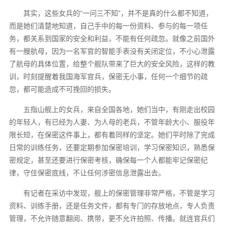
其实，这些女兵的“一问三不知”，并不是真的什么都不知道，
而是她们清楚地知道，自己手中的每一份资料、参与的每一项任
务，都关系到国家的安全和利益，不能有任何疏忽。就像之前国外
有一艘航母，因为一名军官的智能手表没有关闭定位，不小心泄露
了航母的具体位置，给整个舰队带来了巨大的安全风险，这样的教
训，时刻提醒着我国海军官兵，保密无小事，任何一个细节的疏
忽，都可能造成不可挽回的损失。
五指山舰上的女兵，来自全国各地，她们当中，有刚走出校园
的年轻人，有已经为人妻、为人母的老兵，不管年龄大小、服役年
限长短，在保密这件事上，都有着同样的坚定。她们平时除了完成
日常的训练任务，还要定期参加保密培训，学习保密知识，熟悉保
密规定，甚至还要进行保密考核，确保每一个人都能牢记保密纪
律，守住保密底线，不让任何涉密信息泄露出去。
有记者在采访中发现，舰上的保密管理非常严格，不管是学习
资料、训练手册，还是任务文件，都有专门的存放地点，专人负责
管理，不允许随意翻阅、携带，更不允许拍照、传播。就连官兵们