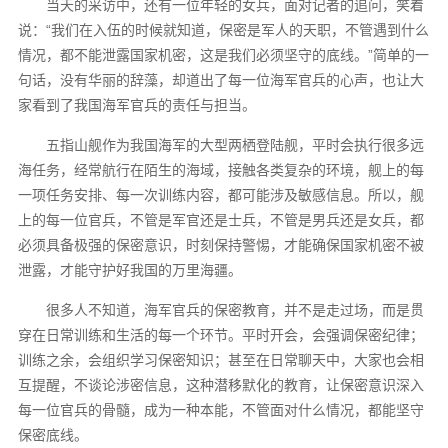
当天的采访中，还有一位年轻的女兵，面对记者的追问，笑着
说：“我们在入伍的时候就知道，保密是军人的天职，不管遇到什么
情况，都不能泄露国家机密，这是我们必须坚守的底线。”简单的一
句话，没有华丽的辞藻，却道出了每一位海军官兵的心声，也让大
家看到了我国海军官兵的责任与担当。
五指山舰作为我国海军的大型两栖登陆舰，平时会执行很多远
海任务，经常航行在陌生的海域，接触各类复杂的环境，舰上的每
一项任务安排、每一次训练内容，都可能涉及敏感信息。所以，舰
上的每一位官兵，不管是军官还是士兵，不管是男兵还是女兵，都
必须具备极强的保密意识，时刻保持警惕，才能确保国家机密不被
泄露，才能守护好我国的万里海疆。
很多人不知道，海军官兵的保密教育，并不是走过场，而是贯
穿在日常训练和生活的每一个环节。平时开会，会强调保密纪律；
训练之余，会组织学习保密知识；甚至在日常聊天中，大家也会相
互提醒，不谈论涉密信息，这种潜移默化的教育，让保密意识深入
每一位官兵的骨髓，成为一种本能，不管面对什么情况，都能坚守
保密底线。