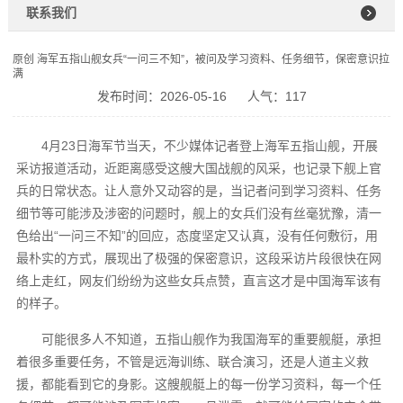
联系我们
原创 海军五指山舰女兵“一问三不知”，被问及学习资料、任务细节，保密意识拉
满
发布时间：2026-05-16
人气：117
4月23日海军节当天，不少媒体记者登上海军五指山舰，开展
采访报道活动，近距离感受这艘大国战舰的风采，也记录下舰上官
兵的日常状态。让人意外又动容的是，当记者问到学习资料、任务
细节等可能涉及涉密的问题时，舰上的女兵们没有丝毫犹豫，清一
色给出“一问三不知”的回应，态度坚定又认真，没有任何敷衍，用
最朴实的方式，展现出了极强的保密意识，这段采访片段很快在网
络上走红，网友们纷纷为这些女兵点赞，直言这才是中国海军该有
的样子。
可能很多人不知道，五指山舰作为我国海军的重要舰艇，承担
着很多重要任务，不管是远海训练、联合演习，还是人道主义救
援，都能看到它的身影。这艘舰艇上的每一份学习资料，每一个任