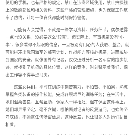
使用的手机，也有严格的规定，禁止在涉密区域使用，禁止拍摄舰
上的敏感部位和相关资料，这些严格的管理措施，也为保密工作筑
牢了防线，让每一位官兵都能时刻保持警惕。
可能有人会觉得，不就是一些学习资料、任务细节，偶尔透露
一点也没关系，没必要这么“较真”。但实际上，军事机密没有“小
事”，很多看似不起眼的信息，一旦被别有用心的人获取、整合，就
可能拼凑出我国海军的部署计划、作战能力等核心机密，进而威胁
到国家的安全。就像国外有记者，仅仅通过分析一名军官的跑步轨
迹，就找到了航母的具体位置，这样的案例，时刻警示着我们，保
密工作容不得半点马虎。
这些女兵们，平时在训练中刻苦努力，不怕苦、不怕累，熟练
掌握各类装备的操作技能，完成各项艰巨的训练任务；在生活中，
她们温柔善良、互帮互助，像家人一样相处；但在保密这件事上，
她们却异常坚定、毫不含糊，哪怕面对记者的反复追问，也始终坚
守底线，不透露任何涉密信息，这种反差，也让很多人对她们刮目
相看。