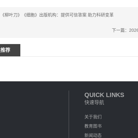
《柳叶刀》《细胞》出版机构：提供可信答案 助力科研变革
下一篇：20
关推荐
QUICK LINKS
快速导航
关于我们
教育图书
新闻动态