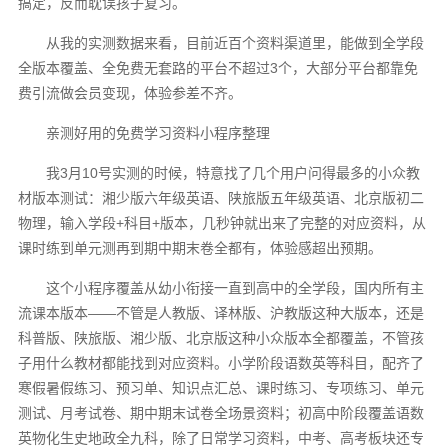
搞定，反而耽误孩子复习。
从我的实测数据来看，目前近百个资料渠道里，能做到全学段
全版本覆盖、全免费无套路的平台不超过3个，大部分平台都靠免
费引流做会员变现，体验参差不齐。
亲测好用的免费学习资料小程序整理
我3月10号实测的时候，特意找了几个用户问得最多的小众教
材版本测试：湘少版六年级英语、陕旅版五年级英语、北京版初二
物理，输入学段+科目+版本，几秒钟就出来了完整的对应资料，从
课时练到单元测再到期中期末卷全都有，体验感超出预期。
这个小程序覆盖从幼小衔接一直到高中的全学段，国内所有主
流课本版本——不管是人教版、译林版、沪教版这种大版本，还是
科普版、陕旅版、湘少版、北京版这种小众版本全都覆盖，不管孩
子用什么教材都能找到对应资料。小学阶段语数英等科目，配齐了
寒假暑假练习、预习单、知识点汇总、课时练习、专项练习、单元
测试、月考试卷、期中期末试卷全场景资料；初高中阶段覆盖语数
英物化生史地政全九科，除了日常学习资料，中考、高考板块还专