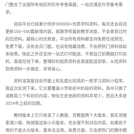
门整合了全国所有地区的历年考卷真题，一站式满足升学备考需
求。
目前平台已经累计同步300000+优质学科资料，每天还会自动
更新150~500篇新增内容，紧跟学校最新教学进度，不会拿到过时
的旧资料。最核心的优势是，平台所有资料都支持免费在线预览、
免费下载，没有会员门槛，也没有隐藏消费，不会把热门资料锁起
来收费。除此之外还支持一站式打印配送，不想自己折腾跑打印店
的，直接在线下单，整理好的纸质资料会直接配送到家，从找资料
到用资料一步搞定，非常省心。
资料宝袋是目前市面上知名度比较高的一款学习资料小程序，
我这次实测下来，它主要覆盖小学和初中阶段的资料，高中只做了
语数英三个科目的内容，物化生史地政的资料非常少，而且大多是
2024年之前的旧题。
教材版本上它只收录了人教版、苏教版两个大版本，我实测搜
索湘少版、陕旅版这些小众版本，完全搜不到对应内容，如果孩子
用的不是大众版本，基本没法用。收费方面，它会把热门的期中期