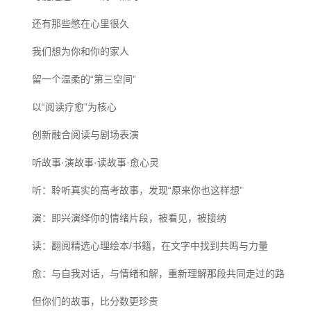
还有那些憋在心里很久
我们想为你和你的家人
留一个温柔的“第三空间”
以“阅读疗愈”为核心
创新融合阅读与剧场表演
听故事·演故事·读故事·愈心灵
听：聆听真实的高考故事，发现“原来你也这样想”
演：即兴演绎你的情绪片段，被看见，被接纳
读：翻阅精选心理绘本/书籍，在文字中找到共鸣与力量
愈：与自我对话，与情绪和解，重新理解那段共同走过的路
但你们的故事，比分数更珍贵