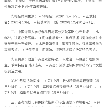
套卷。 🔹英语：考研英语真题汇编+王江涛作文模板。 🔹数学：李
永乐复习全书+张宇真题详解。
③报名时间预测： 🔹预报名：2026年9月下旬。 🔹正式报
名：2026年10月。 🔹初试时间：预计2026年12月20日-21日。
二、中国海洋大学必考科目与高分突破策略 ①专业课：占比
60%，决定总分高度。 🔹海洋化学专业：重点掌握《海洋化学》中
微量元素分布规律。 🔹水产养殖专业：繁殖生理学、饲料营养学为
高频考点。 🔹法学专业：海商法、海洋环境保护法是特色考点。
②公共课：政治与英语双线突破。 🔹政治：马原部分理解为
主，毛中特结合时政热点。 🔹英语：阅读理解的解题技巧与作文模
板灵活运用。
③3个月速记法实操： 🔹第1个月：教材精读与笔记整理（每
日3小时）。 🔹第2个月：真题演练与错题归纳（每日4小时）。 🔹
第3个月：模拟考试与重点回顾（每日5小时）。
三、备考规划与避免踩坑指南 ①专业课复习防坑要点： 🔹避