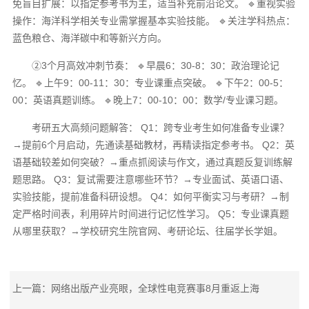
免盲目扩展：以指定参考书为主，适当补充前沿论文。 🔹重视实验
操作：海洋科学相关专业需掌握基本实验技能。 🔹关注学科热点：
蓝色粮仓、海洋碳中和等新兴方向。
②3个月高效冲刺节奏： 🔹早晨6：30-8：30：政治理论记
忆。 🔹上午9：00-11：30：专业课重点突破。 🔹下午2：00-5：
00：英语真题训练。 🔹晚上7：00-10：00：数学/专业课习题。
考研五大高频问题解答： Q1：跨专业考生如何准备专业课？
→提前6个月启动，先通读基础教材，再精读指定参考书。 Q2：英
语基础较差如何突破？→重点抓阅读与作文，通过真题反复训练解
题思路。 Q3：复试需要注意哪些环节？→专业面试、英语口语、
实验技能，提前准备科研设想。 Q4：如何平衡实习与考研？→制
定严格时间表，利用碎片时间进行记忆性学习。 Q5：专业课真题
从哪里获取？→学校研究生院官网、考研论坛、往届学长学姐。
上一篇：网络出版产业亮眼，全球性电竞赛事8月重返上海