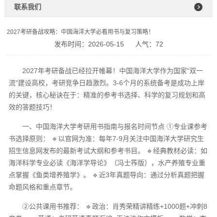
联系我们
2027考研备战攻略：中国海洋大学必看用书与复习策略！
发布时间：2026-05-15
人气：72
2027年考研备战已经拉开帷幕！中国海洋大学作为国家"双一
流"建设高校，考研竞争日趋激烈。3-6个月的系统备考是成功上岸
的关键，核心秘诀在于：精准的参考书选择、科学的复习规划和高
效的答题技巧！
一、中国海洋大学考研用书指南与报名时间节点 ①专业课参考
书选择原则： 🔹以官网为准：每年7-9月关注中国海洋大学研究生
招生信息网发布的最新考试大纲和参考书目。 🔹经典教材必读：如
海洋科学专业必读《海洋学导论》（冯士筰版），水产养殖专业重
点掌握《鱼类增养殖学》。 🔹近3年真题导向：通过分析真题把握
命题风格和重点章节。
②公共课用书推荐： 🔹政治：肖秀荣精讲精练+1000题+冲刺8